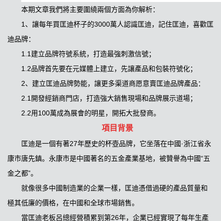
本期文章我們將主要圍繞兩個方面為你解析：
1、讓每年買匡迪杯子的3000萬人認識匡迪，記住匡迪，喜歡匡
迪品牌：
1.1建立品牌符號系統，打造最強刺激信號；
1.2品牌首先要在元媒體上建立，先讓產品和包裝符號化；
2、建立匡迪品牌勢能，讓更多渠道商愿意賣匡迪品牌產品：
2.1開發經銷商門店，打造強大銷售現場和品牌展示道場；
2.2用100萬成為展會的明星，開拓大批發商。
項目背景
匡迪是一個有著27年歷史的杯壺品牌，它坐落在中國·浙江省永
康市唐先鎮。永康市是中國著名的五金產業基地，被贊譽為中國“五
金之都”。
就像很多中國制造業的企業一樣，匡迪憑借過硬的產品質量和
極其低廉的價格，在中國和全球市場銷售。
當匡迪老板呂總經營積累到第26年，企業已經實現了每年生產