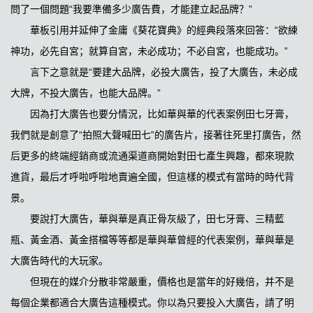
問了一個問題“我要準備多少廣告費，才能建立起品牌？”
華板引用并延伸了金庸《葵花寶典》的經典段落來回答：“欲練
神功，必先自宮；就算自宮，未必成功；不必自宮，也能成功。”
言下之意就是“要建大品牌，必投大廣告，投了大廣告，未必成
大牌，不投大廣告，也能大品牌。”
因為打大廣告也要分情況，比如華與華的代表案例田七牙膏，
我們就是創意了“拍照大聲喊田七”的廣告片，接著往死里打廣告，然
后更多的終端經銷商或流通渠道商開始對田七產生興趣，都來現款
進貨，最后才呼啦呼啦地賣遍全國，但這樣的模式有當時的時代背
景。
要說打大廣告，華與華是真正骨灰級了，田七牙膏、三精藍
瓶、黃金酒、黃金搭檔等等都是華與華曾經的代表案例，華與華是
大廣告時代的大玩家。
但現在的媒介分散非常嚴重，價格也是當年的好幾倍，并不是
每個企業都適合大廣告這種模式。你以為只要投入大廣告，請了明